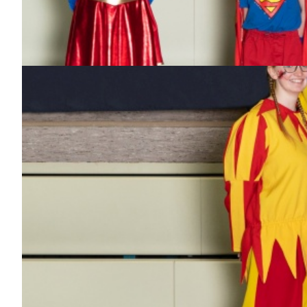
Bisher aktiv als/bei
Dance-Kids
Niklas
Dabei
seit
3
Jahren
Bisher aktiv als/bei
Dance-Kids,
Sonnenkinder