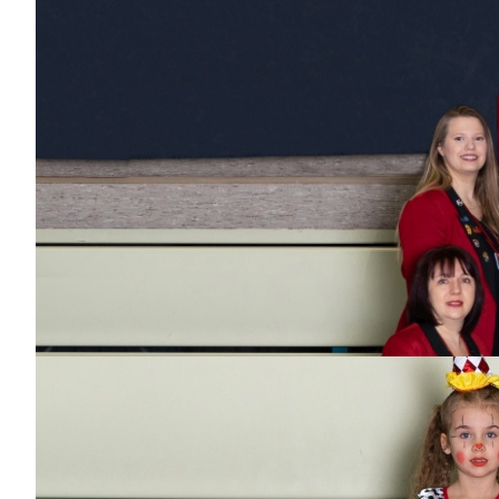
Dance-Kids
Veronika
Dabei
seit
1 Jahr
Bisher aktiv als/bei
Dance-Kids