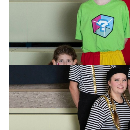
Charlotte
Dabei
seit
1 Jahr
Bisher aktiv als/bei
Dance-Kids