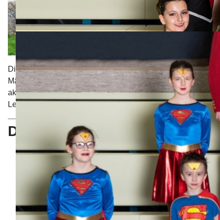
Die Dance-Kids bestehen in der aktuellen Saison aus 18
Mädchen und 4 Jungs. Gemeinsam bringen Sie es auf 50
aktive Jahre. Trainiert werden sie von Hannah Balzer,
Leonie Karg, Lara Mengele und Rosalie Schuhmann.
Dance-Kids
Emma
Dabei
seit
1 Jahr