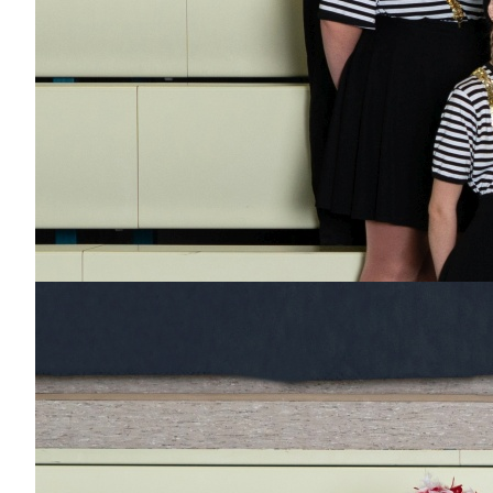
Hannah
Dabei
seit
1 Jahr
Bisher aktiv als/bei
Dance-Kids
Paula
Dabei