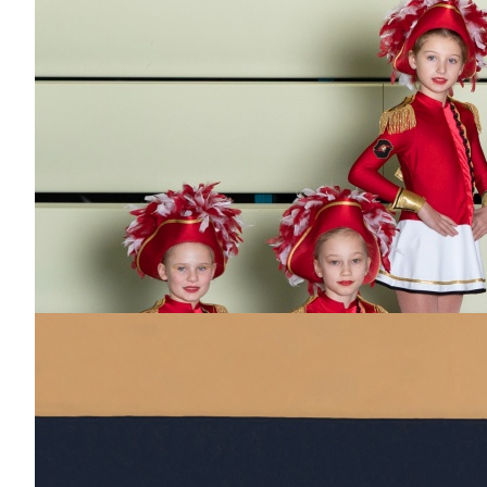
seit
6
Jahren
Bisher aktiv als/bei
Dance-Kids,
Sonnenkinder
Jonas
Dabei
seit
2
Jahren
Bisher aktiv als/bei