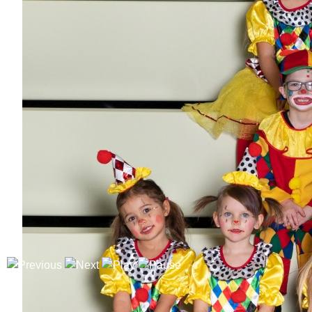
Pia
Dabei
seit
4
Jahren
Bisher aktiv als/bei
Dance-Kids,
Sonnenkinder
Lisa