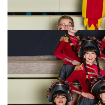
Pia
Dabei
seit
3
Jahren
Bisher aktiv als/bei
Dance-Kids