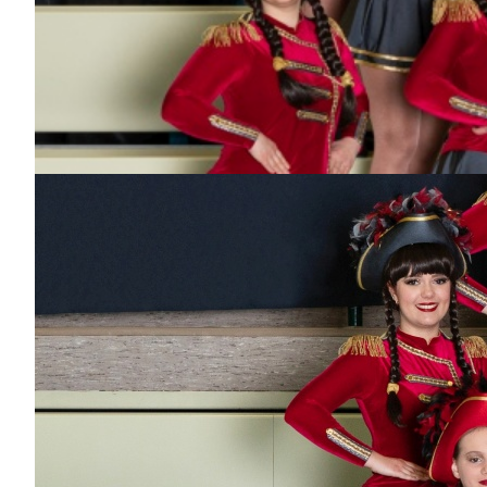
Leonie
Dabei
seit
5
Jahren
Bisher aktiv als/bei
Dance-Kids,
Sonnenkinder
Selina
Dabei
seit