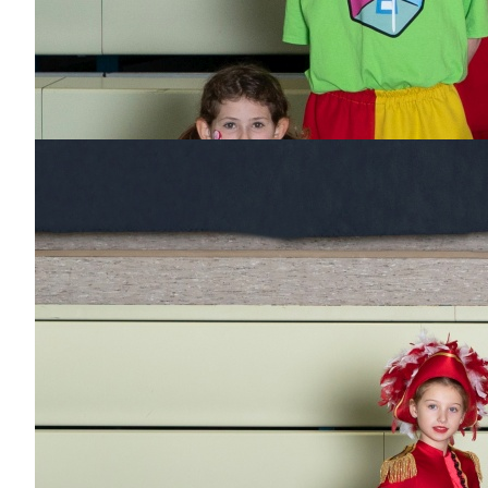
Sandra Fischer
Dabei
seit
17
Jahren
Bisher aktiv als/bei
Garde, Große
Prinzessin, Trainerin
Teenie-Garde, Trainerin
Flying Narrows,
Teenie-Garde, Power-
Girls, Kleine Garde