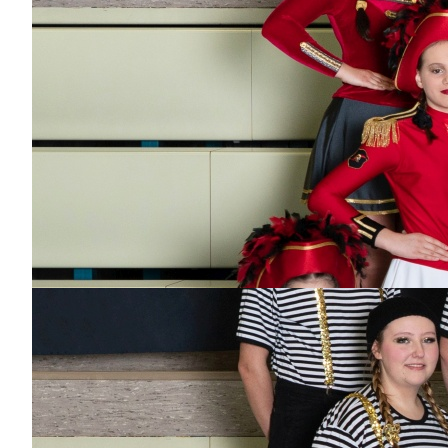
Dabei
seit
12
Jahren
Bisher aktiv als/bei
Garde, Trainerin
Teenie-Garde,
Betreuerin Teenie-
Garde, Teenie-Garde,
Mäuse
Luisa Hurler
Dabei
seit
10