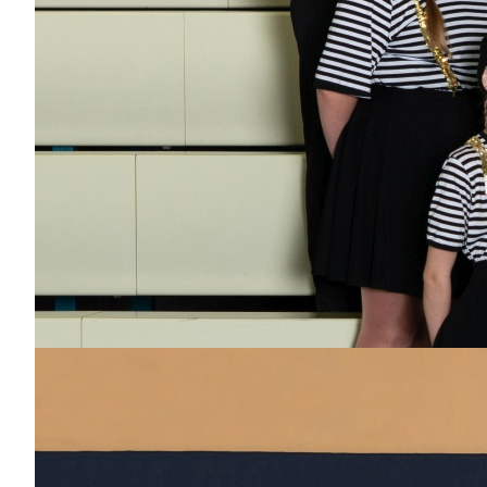
Jahren
Bisher aktiv als/bei
Garde, Teenie-
Showtanz, Power-Girls
Lara Hüther
Dabei
seit
18
Jahren
Bisher aktiv als/bei
Garde, Teenie-Garde,
Kleine Garde, Kleine
Prinzessin, Power-