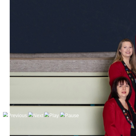
Girls
Lea Klatt
Dabei
seit
11
Jahren
Bisher aktiv als/bei
Garde, Showtanz,
Trainerin Dance-Kids,
Teenie-Showtanz,
Dance-Kids, Kleine
Prinzessin, Power-
Girls