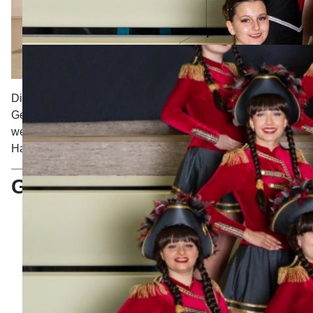
Die Garde besteht in der aktuellen Saison aus 18 Damen.
Gemeinsam bringen Sie es auf 168 aktive Jahre. Trainiert
werden sie von Lena Keiß, Laura Schaller und Marina
Hausmann Betreuerin ist Carolin Saur.
Garde
Sophie
Dabei
seit
2