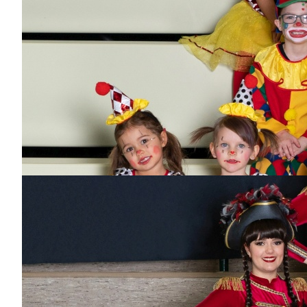
Kimberly Hirsch
Dabei
seit
1 Jahr
Bisher aktiv als/bei
Garde
Antonia Hurler