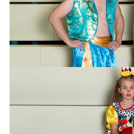
Garde, Tennie-
Showtanz
Michelle Gerblinger
Dabei
seit
19
Jahren
Bisher aktiv als/bei
Garde, Große
Prinzessin, Teenie-
Garde, Kleine Garde