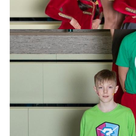
Jahren
Bisher aktiv als/bei
Garde, Sonnenkinder
Julia Brummer
Dabei
seit
7
Jahren
Bisher aktiv als/bei
Garde, Teenie-Garde