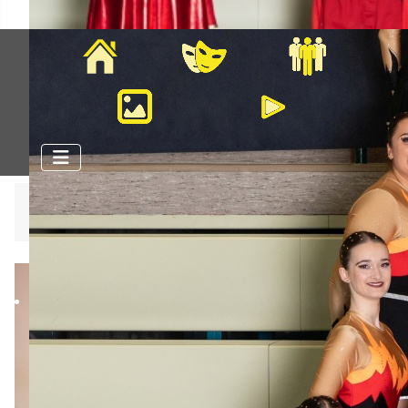
Home
Veranstaltungen
Mitglieder
Bilder
Videos
Aktuelle Seite:
Startseite
Große Mannschaft
Garde