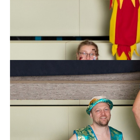
Dabei
seit
1 Jahr
Bisher aktiv als/bei
Garde
Lea Gerblinger
Dabei
seit
7
Jahren
Bisher aktiv als/bei