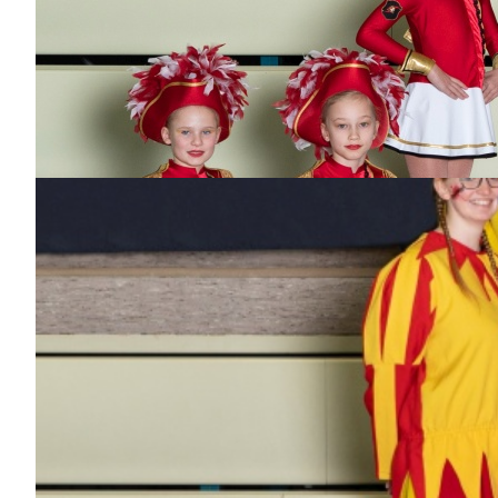
Saskia
Dabei
seit
11
Jahren
Bisher aktiv als/bei
Garde, Teenie-Garde,
Teenie-Showtanz,
Kleine Garde, Kleine
Prinzessin
Karolina