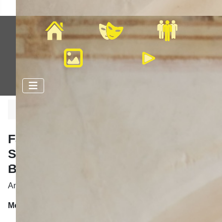
Home
Veranstaltungen
Mitglieder
Bilder
Videos
Aktuelle Seite:
Startseite
Impressum
Faschingsgesellschaft
Schlossfinken Höchstädt-
Blindheim e.V.
An der Bleiche 18a - D - 89420 Höchstädt
Mobil:
0170-3150104