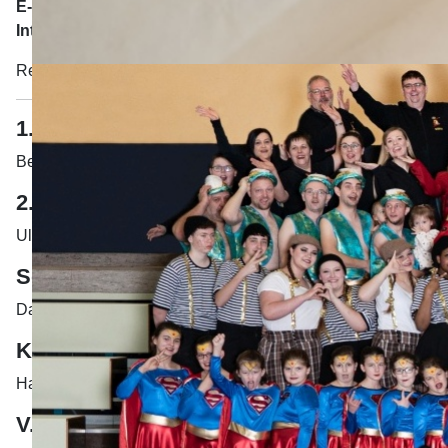
E-Mail:
info@schlossfinken.de
Internet:
www.schlossfinken.de
Registergericht Dillingen - VR Nummer: 255
1. Vorstand
Bernhard Veh - Lutzinger Str. 8 - 89420 Höchstädt
2. Vorstand
Ulrike Probst
Schriftführerin
Daniela Herreiner
Kassierer
Harald Wernthaler
V.i.S.d § 55 Abs. 2 RStV