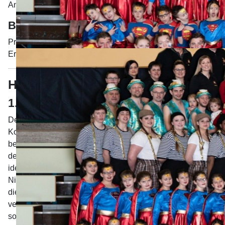
Andreas Danner - Buchenweg 3a - 89420 Höchstädt
Bildquellen
Privat, Andreas Danner, Alexander Annisov, Isolde Saur,
Erfried Rösner,
www.pixelio.de
Haftungsausschluss
1. Inhalt des Onlineangebotes
Der Autor übernimmt keinerlei Gewähr für die Aktualität,
Korrektheit, Vollständigkeit oder Qualität der
bereitgestellten Informationen. Haftungsansprüche gegen
den Autor, welche sich auf Schäden materieller oder
ideeller Art beziehen, die durch die Nutzung oder
Nichtnutzung der dargebotenen Informationen bzw. durch
die Nutzung fehlerhafter und unvollständiger Informationen
verursacht wurden sind grundsätzlich ausgeschlossen,
sofern seitens des Autors kein nachweislich vorsätzliches