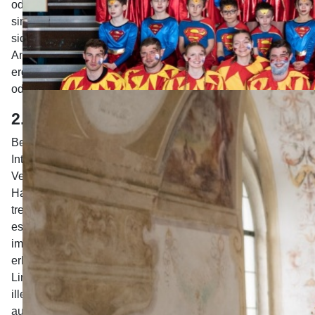
oder grob fahrlässiges Verschulden vorliegt. Alle Angebote
sind freibleibend und unverbindlich. Der Autor behält es
sich ausdrücklich vor, Teile der Seiten oder das gesamte
Angebot ohne gesonderte Ankündigung zu verändern, zu
ergänzen, zu löschen oder die Veröffentlichung zeitweise
oder endgültig einzustellen.
2. Verweise und Links
Bei direkten oder indirekten Verweisen auf fremde
Internetseiten (Links), die außerhalb des
Verantwortungsbereiches des Autors liegen, würde eine
Haftungsverpflichtung ausschließlich in dem Fall in Kraft
treten, in dem der Autor von den Inhalten Kenntnis hat und
es ihm technisch möglich und zumutbar wäre, die Nutzung
im Falle rechtswidriger Inhalte zu verhindern. Der Autor
erklärt daher ausdrücklich, dass zum Zeitpunkt der
Linksetzung die entsprechenden verlinkten Seiten frei von
illegalen Inhalten waren. Der Autor hat keinerlei Einfluss
auf die aktuelle und zukünftige Gestaltung und auf die