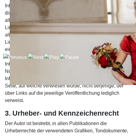
Inhalte der gelinkten/verknüpften Seiten. Deshalb
distanziert er sich hiermit ausdrücklich von allen Inhalten
aller gelinkten /verknüpften Seiten, die nach der
Linksetzung verändert wurden. Diese Feststellung gilt für
alle innerhalb des eigenen Internetangebotes gesetzten
Links und Verweise sowie für Fremdeinträge in vom Autor
eingerichteten Gästebüchern, Diskussionsforen und
Mailinglisten. Für illegale, fehlerhafte oder unvollständige
Inhalte und insbesondere für Schäden, die aus der
Nutzung oder Nichtnutzung solcherart dargebotener
Informationen entstehen, haftet allein der Anbieter der
Seite, auf welche verwiesen wurde, nicht derjenige, der
über Links auf die jeweilige Veröffentlichung lediglich
verweist.
3. Urheber- und Kennzeichenrecht
Der Autor ist bestrebt, in allen Publikationen die
Urheberrechte der verwendeten Grafiken, Tondokumente,