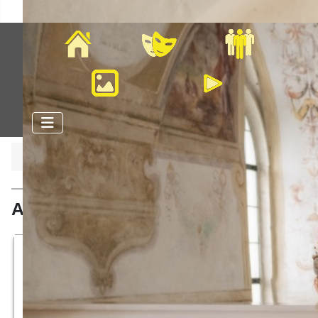
Home
Veranstaltungen
Mitglieder
Bilder
Videos
Aktuelle Seite:
Startseite
Faschingszeitung
Aktuelle Faschingszeitung