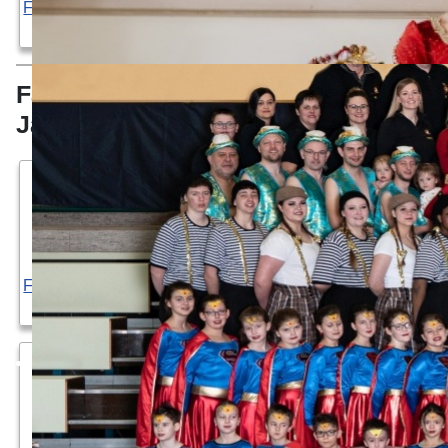
Faschingszeitung
2026
Faschingszeitungen der 2020er
Jahre
Faschingszeitung
Faschingszeitung
Faschingszeitung
Faschingszeitung
2025
2024
2023
2021