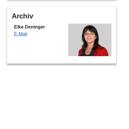
Archiv
Elke Deninger
E-Mail