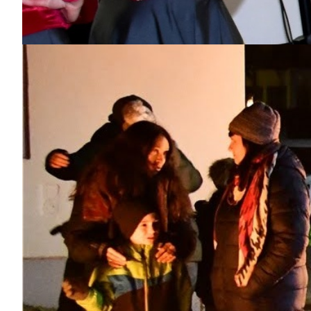
Fotobox Hofball
Bilderarchiv