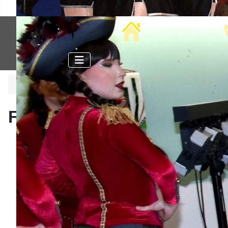
Home
Aktuelle Seite:
Startseite
Fotobox Hofball
Fotobox Hofball
Aktuelle Saison