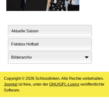
Aktuelle Saison
Fotobox Hofball
Bilderarchiv
Copyright © 2026 Schlossfinken. Alle Rechte vorbehalten.
Joomla!
ist freie, unter der
GNU/GPL-Lizenz
veröffentlichte
Software.