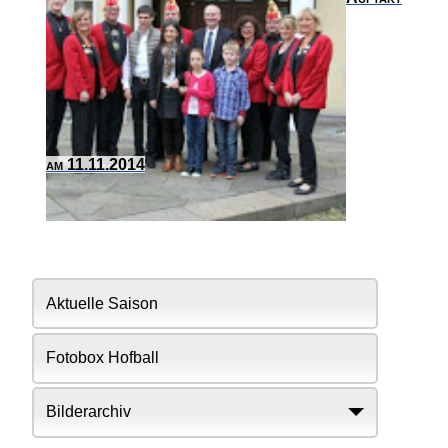
am 11.11.2014
Aktuelle Saison
Fotobox Hofball
Bilderarchiv