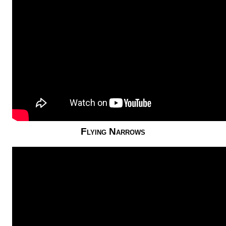
Flying Narrows