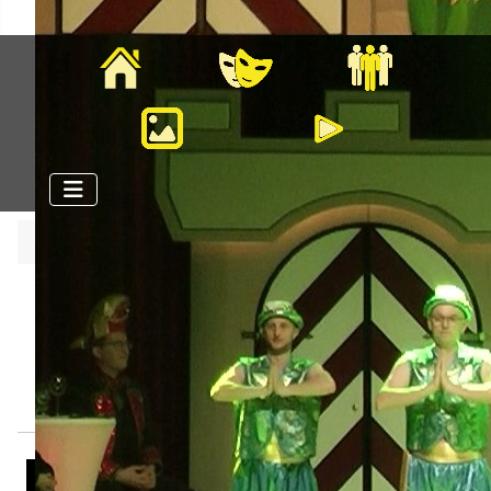
Home
Veranstaltungen
Mitglieder
Bilder
Videos
Aktuelle Seite:
Startseite
Aktuelle Videos
Videos der Saison 2025-2026
Kleine Mannschaft